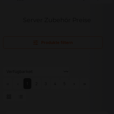
Server Zubehör Preise
Produkte filtern
Seite
Seite
Seite
Seite
Seite
1
2
3
4
5