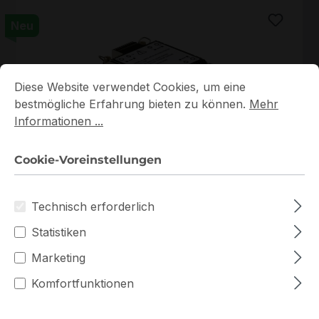
Neu
Cookie-Voreinstellungen
Diese Website verwendet Cookies, um eine bestmögliche E
Diese Website verwendet Cookies, um eine
bestmögliche Erfahrung bieten zu können.
Mehr
Informationen ...
SNK-P0087P
Cookie-Voreinstellungen
SNK-P0087P Supermicro 350W Server Cooler
Auf Lager
Technisch erforderlich
62,25 €
Staffelpreise ab
Statistiken
77,71 €
für 1 Stück
Marketing
In den Warenkorb
Komfortfunktionen
Zum Vergleich hinzufügen