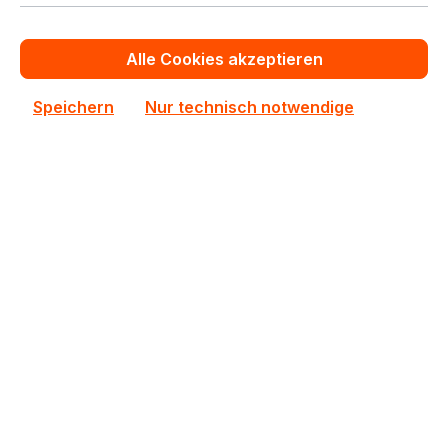
Alle Cookies akzeptieren
Neu
Speichern
Nur technisch notwendige
SNK-P0082V
SNK-P0082V Supermicro 400W Server Cooler
Auf Lager
85,27 €
Staffelpreise ab
106,44 €
für 1 Stück
In den Warenkorb