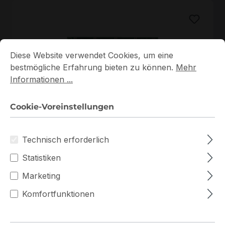
Cookie-Voreinstellungen
Diese Website verwendet Cookies, um eine bestmögliche E
Diese Website verwendet Cookies, um eine
bestmögliche Erfahrung bieten zu können.
Mehr
Informationen ...
Cookie-Voreinstellungen
AW24P7248BLK0M
AW24P7248BLK0M ATP 1x8GB DDR3 SODIMM ECC
RAM
Technisch erforderlich
Auf Lager
Statistiken
Persönliches Angebot
Marketing
Komfortfunktionen
Zum Vergleich hinzufügen