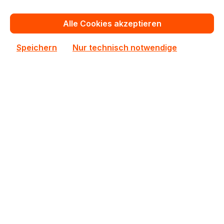
Alle Cookies akzeptieren
Speichern
Nur technisch notwendige
M393B2G70EB0-YK0
M393B2G70EB0-YK0 Samsung 1x16GB DDR3
RDIMM ECC RAM
Auf Lager
Persönliches Angebot
Zum Vergleich hinzufügen