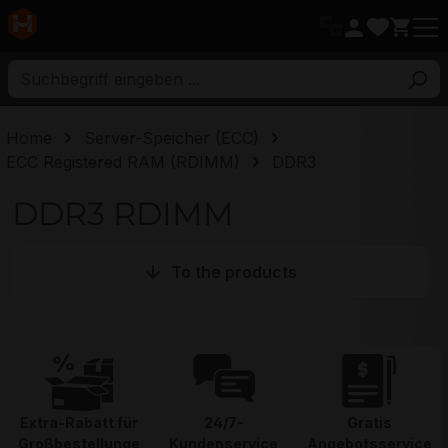
ptinhalt
Home
Server-Speicher (ECC)
ECC Registered RAM (RDIMM)
DDR3
DDR3 RDIMM
To the products
Extra-Rabatt für
24/7-
Gratis
Großbestellunge
Kundenservice
Angebotsservice