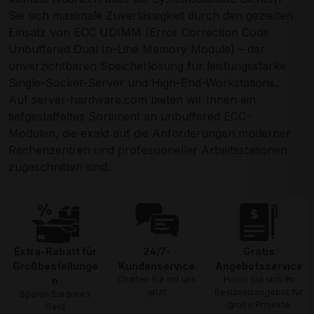
Sie sich maximale Zuverlässigkeit durch den gezielten
Einsatz von ECC UDIMM (Error Correction Code
Unbuffered Dual In-Line Memory Module) – der
unverzichtbaren Speicherlösung für leistungsstarke
Single-Socket-Server und High-End-Workstations.
Auf server-hardware.com bieten wir Ihnen ein
tiefgestaffeltes Sortiment an unbuffered ECC-
Modulen, die exakt auf die Anforderungen moderner
Rechenzentren und professioneller Arbeitsstationen
zugeschnitten sind.
Extra-Rabatt für
24/7-
Gratis
Großbestellunge
Kundenservice
Angebotsservice
Chatten Sie mit uns
Holen Sie sich Ihr
n
jetzt
Bestpreisangebot für
Sparen Sie bares
große Projekte
Geld