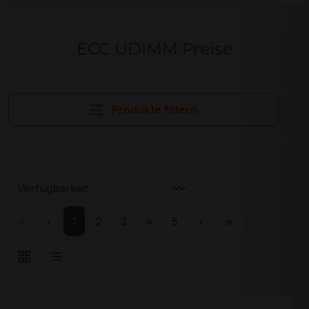
ECC UDIMM Preise
Produkte filtern
Seite
Seite
Seite
Seite
Seite
1
2
3
4
5