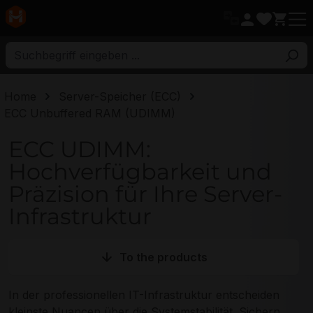
ptinhalt
Home
Server-Speicher (ECC)
ECC Unbuffered RAM (UDIMM)
ECC UDIMM:
Hochverfügbarkeit und
Präzision für Ihre Server-
Infrastruktur
To the products
In der professionellen IT-Infrastruktur entscheiden
kleinste Nuancen über die Systemstabilität. Sichern