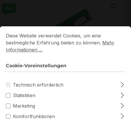
Neu
Cookie-Voreinstellungen
Diese Website verwendet Cookies, um eine bestmögliche E
Diese Website verwendet Cookies, um eine
bestmögliche Erfahrung bieten zu können.
Mehr
Informationen ...
HMA82GU7DJR8N-XN
Cookie-Voreinstellungen
HMA82GU7DJR8N-XN Hynix 1x16GB DDR4 UDIMM
ECC RAM
Technisch erforderlich
Auf Lager
Statistiken
449,60 €
Staffelpreise ab
Marketing
499,50 €
für 1 Stück
Komfortfunktionen
In den Warenkorb