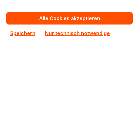
Zum Vergleich hinzufügen
Alle Cookies akzeptieren
Neu
Speichern
Nur technisch notwendige
KSM56T46BD8KM-32HA
KSM56T46BD8KM-32HA Kingston 1x32GB DDR5
ECC RAM
Auf Lager
827,50 €
Staffelpreise ab
889,69 €
für 1 Stück