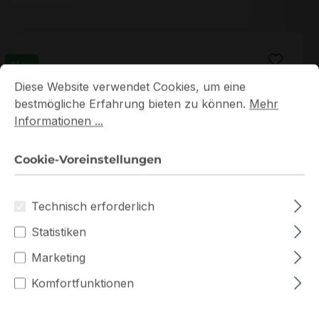
Neu
Cookie-Voreinstellungen
Diese Website verwendet Cookies, um eine bestmögliche E
Diese Website verwendet Cookies, um eine
bestmögliche Erfahrung bieten zu können.
Mehr
Informationen ...
Cookie-Voreinstellungen
SYS-511R-W
Technisch erforderlich
SYS-511R-W Supermicro SuperServer Single
Pentium G7400 1U Server Barebone
Statistiken
Auf Lager
Marketing
Komfortfunktionen
1.210,19 €
Staffelpreise ab
1.300,53 €
für 1 Stück