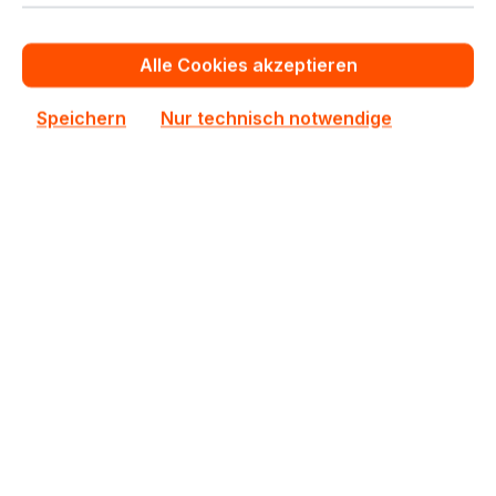
In den Warenkorb
Alle Cookies akzeptieren
Individuelles System Angebot
Speichern
Nur technisch notwendige
Zum Vergleich hinzufügen
Neu
SYS-511R-M
SYS-511R-M Supermicro SuperServer Single
Pentium G7400 1U Server Barebone