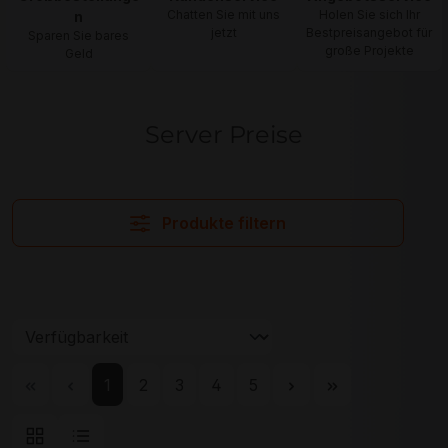
Chatten Sie mit uns
Holen Sie sich Ihr
n
jetzt
Bestpreisangebot für
Sparen Sie bares
große Projekte
Geld
Server Preise
Produkte filtern
Seite
Seite
Seite
Seite
Seite
1
2
3
4
5